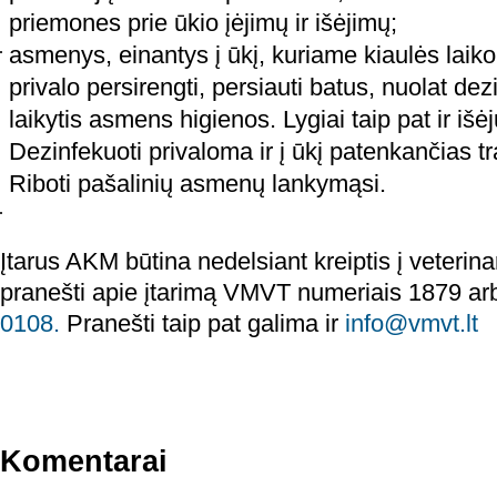
priemones prie ūkio įėjimų ir išėjimų;
asmenys, einantys į ūkį, kuriame kiaulės lai
privalo persirengti, persiauti batus, nuolat dez
laikytis asmens higienos. Lygiai taip pat ir išėj
Dezinfekuoti privaloma ir į ūkį patenkančias 
Riboti pašalinių asmenų lankymąsi.
Įtarus AKM būtina nedelsiant kreiptis į veterinar
pranešti apie įtarimą VMVT numeriais 1879 a
0108.
Pranešti taip pat galima ir
info@vmvt.lt
Komentarai