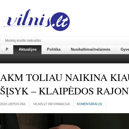
Molėtų krašto laikraštis
P
Aktualijos
Politika
Nusikaltimai/nelaimės
Gyv
AKM TOLIAU NAIKINA KIA
ŠĮSYK – KLAIPĖDOS RAJO
2024 LIEPOS 05
d.
VILNIS.LT INFORMACIJA
KOMENTARAI (
0
)