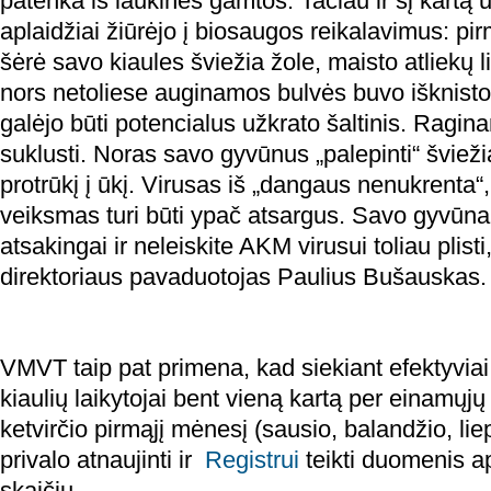
patenka iš laukinės gamtos. Tačiau ir šį kartą 
aplaidžiai žiūrėjo į biosaugos reikalavimus: pi
šėrė savo kiaules šviežia žole, maisto atliekų l
nors netoliese auginamos bulvės buvo išknistos
galėjo būti potencialus užkrato šaltinis. Ragina
suklusti. Noras savo gyvūnus „palepinti“ šviežia
protrūkį į ūkį. Virusas iš „dangaus nenukrenta“
veiksmas turi būti ypač atsargus. Savo gyvūnai
atsakingai ir neleiskite AKM virusui toliau plis
direktoriaus pavaduotojas Paulius Bušauskas.
VMVT taip pat primena, kad siekiant efektyviai
kiaulių laikytojai bent vieną kartą per einamųj
ketvirčio pirmąjį mėnesį (sausio, balandžio, lie
privalo atnaujinti ir
Registrui
teikti duomenis ap
skaičių.