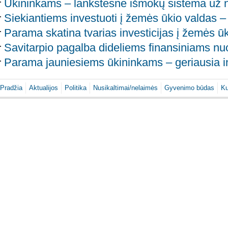
Ūkininkams – lankstesnė išmokų sistema už 
Siekiantiems investuoti į žemės ūkio valdas –
Parama skatina tvarias investicijas į žemės ū
Savitarpio pagalba dideliems finansiniams nu
Parama jauniesiems ūkininkams – geriausia in
Pradžia
Aktualijos
Politika
Nusikaltimai/nelaimės
Gyvenimo būdas
Ku