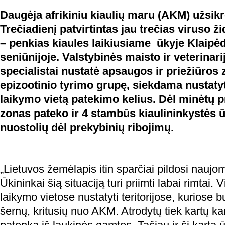
Daugėja afrikiniu kiaulių maru (AKM) užsikrė
Trečiadienį patvirtintas jau trečias viruso ž
– penkias kiaules laikiusiame ūkyje Klaipėd
seniūnijoje. Valstybinės maisto ir veterina
specialistai nustatė apsaugos ir priežiūros
epizootinio tyrimo grupę, siekdama nustatyti
laikymo vietą patekimo kelius. Dėl minėtų p
zonas pateko ir 4 stambūs kiaulininkystės ūk
nuostolių dėl prekybinių ribojimų.
„Lietuvos žemėlapis itin sparčiai pildosi naujo
Ūkininkai šią situaciją turi priimti labai rimtai. V
laikymo vietose nustatyti teritorijose, kuriose 
šernų, kritusių nuo AKM. Atrodytų tiek kartų k