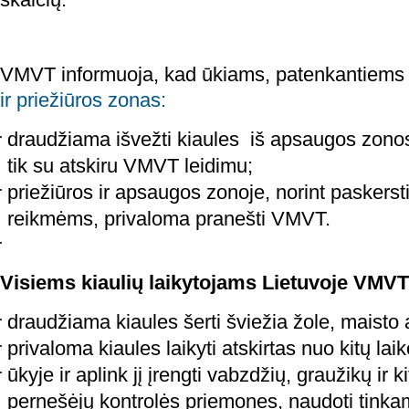
VMVT informuoja, kad ūkiams, patenkantiems
ir priežiūros zonas:
draudžiama išvežti kiaules iš apsaugos zonos
tik su atskiru VMVT leidimu;
priežiūros ir apsaugos zonoje, norint paskerst
reikmėms, privaloma pranešti VMVT.
Visiems kiaulių laikytojams Lietuvoje VMV
draudžiama kiaules šerti šviežia žole, maisto 
privaloma kiaules laikyti atskirtas nuo kitų l
ūkyje ir aplink jį įrengti vabzdžių, graužikų ir k
pernešėjų kontrolės priemones, naudoti tink