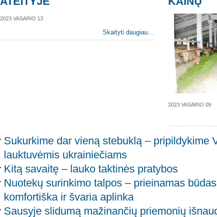
ATEITYJE
KAINŲ
2023 VASARIO 13
Skaityti daugiau...
2023 VASARIO 09
Sukurkime dar vieną stebuklą – pripildykime 
lauktuvėmis ukrainiečiams
Kitą savaitę – lauko taktinės pratybos
Nuotekų surinkimo talpos – prieinamas būdas 
komfortiška ir švaria aplinka
Sausyje slidumą mažinančių priemonių išnau