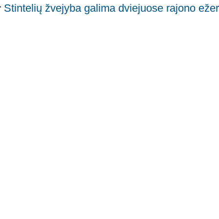
Stintelių žvejyba galima dviejuose rajono eže