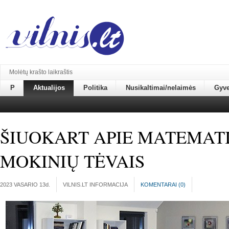
Molėtų krašto laikraštis
P
Aktualijos
Politika
Nusikaltimai/nelaimės
Gyv
ŠIUOKART APIE MATEMATIK
MOKINIŲ TĖVAIS
2023 VASARIO 13
d.
VILNIS.LT INFORMACIJA
KOMENTARAI (
0
)