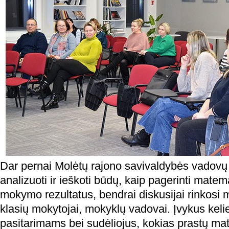
Dar pernai Molėtų rajono savivaldybės vadovų 
analizuoti ir ieškoti būdų, kaip pagerinti mate
mokymo rezultatus, bendrai diskusijai rinkosi 
klasių mokytojai, mokyklų vadovai. Įvykus kel
pasitarimams bei sudėliojus, kokias prastų ma