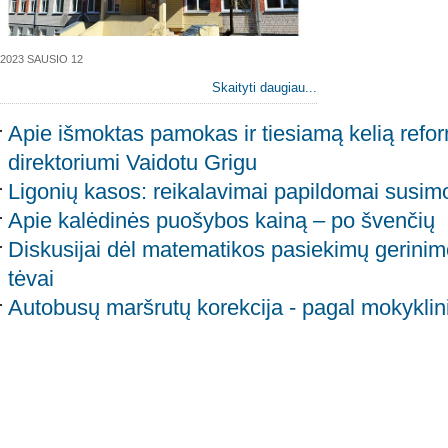
2023 SAUSIO 12
Skaityti daugiau...
Apie išmoktas pamokas ir tiesiamą kelią refor
direktoriumi Vaidotu Grigu
Ligonių kasos: reikalavimai papildomai susimo
Apie kalėdinės puošybos kainą – po švenčių
Diskusijai dėl matematikos pasiekimų gerinimo
tėvai
Autobusų maršrutų korekcija - pagal mokykli