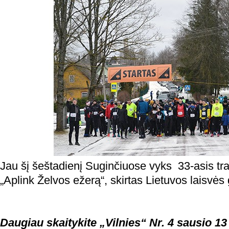
Jau šį šeštadienį Suginčiuose vyks 33-asis tr
„Aplink Želvos ežerą“, skirtas Lietuvos laisvės
Daugiau skaitykite „Vilnies“ Nr. 4 sausio 13