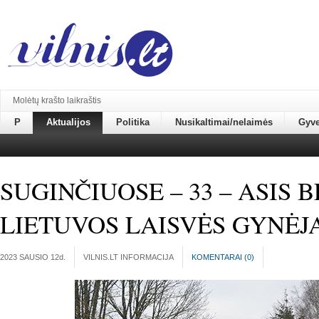
Molėtų krašto laikraštis
P
Aktualijos
Politika
Nusikaltimai/nelaimės
Gyv
SUGINČIUOSE – 33 – ASIS 
LIETUVOS LAISVĖS GYNĖJ
2023 SAUSIO 12
d.
VILNIS.LT INFORMACIJA
KOMENTARAI (
0
)