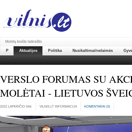
Molėtų krašto laikraštis
P
Aktualijos
Politika
Nusikaltimai/nelaimės
Gyv
VERSLO FORUMAS SU AKC
MOLĖTAI - LIETUVOS ŠVEI
2022 LAPKRIČIO 04
d.
VILNIS.LT INFORMACIJA
KOMENTARAI (
0
)