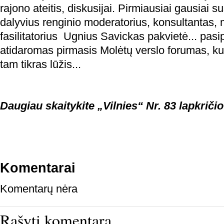
rajono ateitis, diskusijai. Pirmiausiai gausiai 
dalyvius renginio moderatorius, konsultantas, 
fasilitatorius Ugnius Savickas pakvietė... pasip
atidaromas pirmasis Molėtų verslo forumas, kuris
tam tikras lūžis...
Daugiau skaitykite „Vilnies“ Nr. 83 lapkričio
Komentarai
Komentarų nėra
Rašyti komentarą