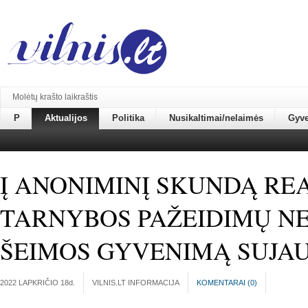
Molėtų krašto laikraštis
P
Aktualijos
Politika
Nusikaltimai/nelaimės
Gyv
Į ANONIMINĮ SKUNDĄ RE
TARNYBOS PAŽEIDIMŲ NE
ŠEIMOS GYVENIMĄ SUJA
2022 LAPKRIČIO 18
d.
VILNIS.LT INFORMACIJA
KOMENTARAI (
0
)