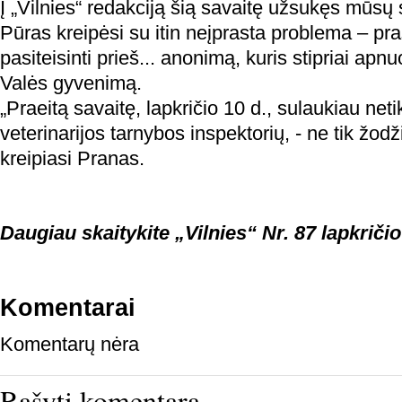
Į „Vilnies“ redakciją šią savaitę užsukęs mūsų
Pūras kreipėsi su itin neįprasta problema – pra
pasiteisinti prieš... anonimą, kuris stipriai apn
Valės gyvenimą.
„Praeitą savaitę, lapkričio 10 d., sulaukiau neti
veterinarijos tarnybos inspektorių, - ne tik žodži
kreipiasi Pranas.
Daugiau skaitykite „Vilnies“ Nr. 87 lapkričio
Komentarai
Komentarų nėra
Rašyti komentarą