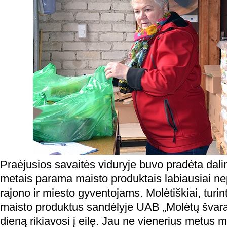
Praėjusios savaitės viduryje buvo pradėta dalin
metais parama maisto produktais labiausiai ne
rajono ir miesto gyventojams. Molėtiškiai, turin
maisto produktus sandėlyje UAB „Molėtų švara“
dieną rikiavosi į eilę. Jau ne vienerius metus 