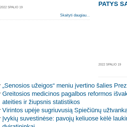
PATYS SA
2022 SPALIO 19
Skaityti daugiau...
2022 SPALIO 19
„Senosios užeigos“ meniu įvertino šalies Pre
Greitosios medicinos pagalbos reformos išvak
ateities ir žiupsnis statistikos
Virintos upėje sugriuvusią Spiečiūnų užtvanką
Įvykių suvestinėse: pavojų keliuose kėlė laukini
dviratininkai