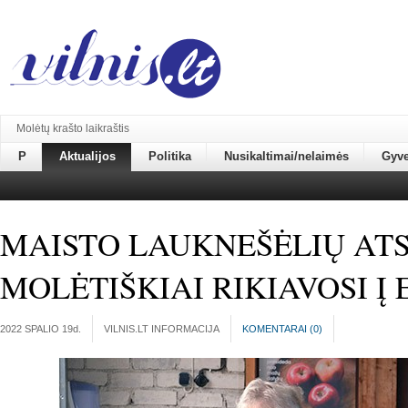
Molėtų krašto laikraštis
P
Aktualijos
Politika
Nusikaltimai/nelaimės
Gyv
MAISTO LAUKNEŠĖLIŲ AT
MOLĖTIŠKIAI RIKIAVOSI Į 
2022 SPALIO 19
d.
VILNIS.LT INFORMACIJA
KOMENTARAI (
0
)