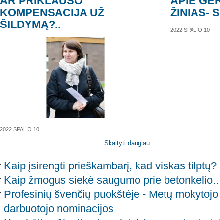
AR PRIKLAUSO
APIE GE
KOMPENSACIJA UŽ
ŽINIAS- 
ŠILDYMĄ?..
2022 SPALIO 10
2022 SPALIO 10
Skaityti daugiau...
Kaip įsirengti prieškambarį, kad viskas tilptų?
Kaip žmogus siekė saugumo prie betonkelio..
Profesinių švenčių puokštėje - Metų mokytojo i
darbuotojo nominacijos