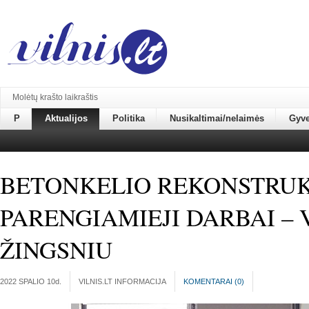
Molėtų krašto laikraštis
P
Aktualijos
Politika
Nusikaltimai/nelaimės
Gyv
BETONKELIO REKONSTRUK
PARENGIAMIEJI DARBAI – 
ŽINGSNIU
2022 SPALIO 10
d.
VILNIS.LT INFORMACIJA
KOMENTARAI (
0
)