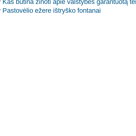
Kas būtina žinoti apie valstybės garantuotą t
Pastovėlio ežere ištryško fontanai