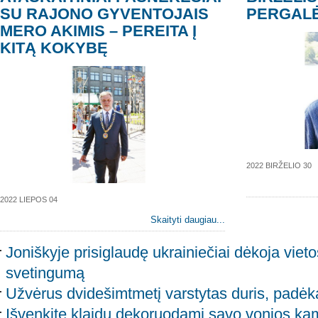
SU RAJONO GYVENTOJAIS
PERGALĖ
MERO AKIMIS – PEREITA Į
KITĄ KOKYBĘ
2022 BIRŽELIO 30
2022 LIEPOS 04
Skaityti daugiau...
Joniškyje prisiglaudę ukrainiečiai dėkoja vie
svetingumą
Užvėrus dvidešimtmetį varstytas duris, padėk
Išvenkite klaidų dekoruodami savo vonios ka