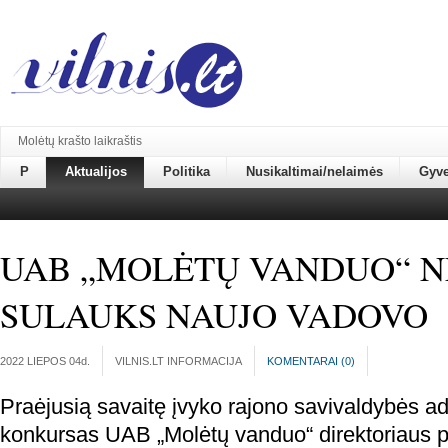
Molėtų krašto laikraštis
P
Aktualijos
Politika
Nusikaltimai/nelaimės
Gyv
UAB „MOLĖTŲ VANDUO“ 
SULAUKS NAUJO VADOVO
2022 LIEPOS 04
d.
VILNIS.LT INFORMACIJA
KOMENTARAI (
0
)
Praėjusią savaitę įvyko rajono savivaldybės ad
konkursas UAB „Molėtų vanduo“ direktoriaus p