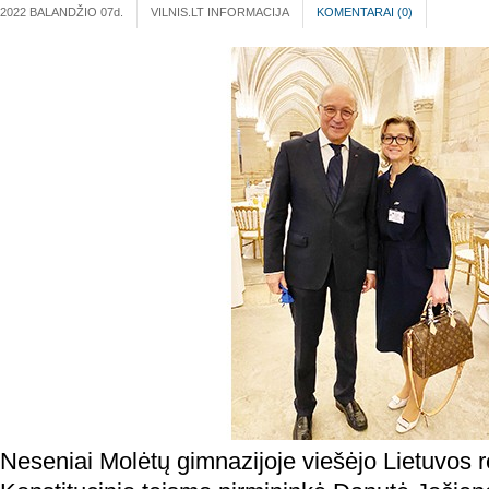
2022 BALANDŽIO 07
d.
VILNIS.LT INFORMACIJA
KOMENTARAI (
0
)
Neseniai Molėtų gimnazijoje viešėjo Lietuvos 