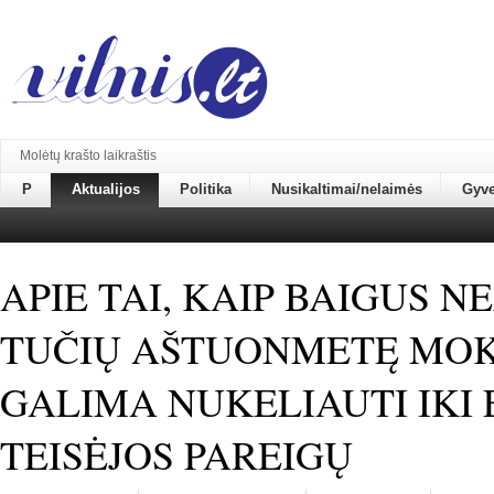
Molėtų krašto laikraštis
P
Aktualijos
Politika
Nusikaltimai/nelaimės
Gyv
APIE TAI, KAIP BAIGUS 
TUČIŲ AŠTUONMETĘ MO
GALIMA NUKELIAUTI IKI 
TEISĖJOS PAREIGŲ