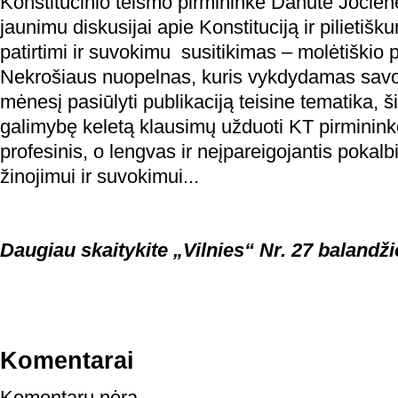
Konstitucinio teismo pirmininkė Danutė Jočienė
jaunimu diskusijai apie Konstituciją ir pilietiš
patirtimi ir suvokimu susitikimas – molėtiškio p
Nekrošiaus nuopelnas, kuris vykdydamas savo 
mėnesį pasiūlyti publikaciją teisine tematika, 
galimybę keletą klausimų užduoti KT pirminink
profesinis, o lengvas ir neįpareigojantis pokalbi
žinojimui ir suvokimui...
Daugiau skaitykite „Vilnies“ Nr. 27 balandži
Komentarai
Komentarų nėra