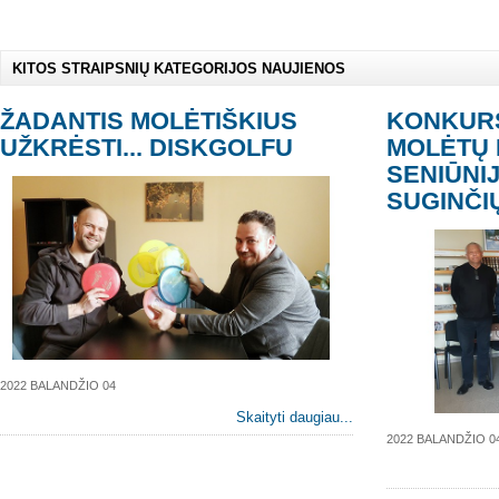
KITOS STRAIPSNIŲ KATEGORIJOS NAUJIENOS
ŽADANTIS MOLĖTIŠKIUS
KONKURS
UŽKRĖSTI... DISKGOLFU
MOLĖTŲ
SENIŪNI
SUGINČI
2022 BALANDŽIO 04
Skaityti daugiau...
2022 BALANDŽIO 0