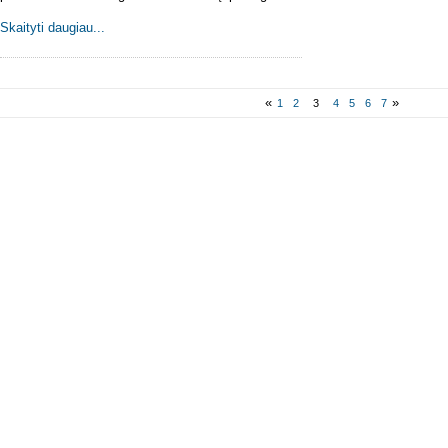
Skaityti daugiau...
«
»
1
2
3
4
5
6
7