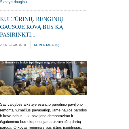
Skaityti daugiau...
KULTŪRINIŲ RENGINIŲ
GAUSOJE KOVĄ BUS KĄ
PASIRINKTI...
2026 KOVAS 02
d.
KOMENTARAI (
0
)
Savivaldybės aikštėje esančio parodinio paviljono
remontą numačius pavasariop, jame naujos parodos
ir kovą nebus – iki paviljono demontavimo ir
išgabenimo bus eksponuojama ukrainiečių darbų
paroda. O kovas renginiais bus išties įspūdingas.