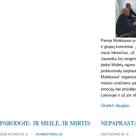
Pernai Molėtuose įv
ir grupių koncertas
visus lūkesčius, už
Jauneika šio rengini
įteikė Molėtų rajon
profesionalų tarpta
Molėtuose“ organiza
miesto svečiams p
emocijų bei prisidėj
Lietuvoje ir už jos r
Skaityti daugiau...
PARODOJE- IR MEILĖ, IR MIRTIS
NEPAPRASTA
2026 KOVAS 09
d.
KOMENTARAI (
0
)
2026 KOVAS 05
d.