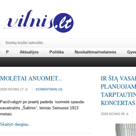
Molėtų krašto laikraštis
P
Aktualijos
Politika
Nusikaltimai/nelaimės
Gyv
MOLĖTAI ANUOMET...
IR ŠIĄ VAS
PLANUOJAM
2026 KOVAS 17
d.
KOMENTARAI (
0
)
TARPTAUTIN
KONCERTAS
Pasižvalgyti po praeitį padeda tuometė spauda-
savaitraštis „Šaltinis“, leistas Seinuose 1913
metais.
2026 KOVAS 09
d.
Skaityti daugiau...