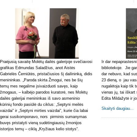
Praėjusią savaitę Molėtų dailės galerijoje svečiavosi
Ir dar nepaprastesni
grafikas Edmundas Saladžius, anot Aistės
bibliotekoje. Jie ga
Gabrielės Černiūtės, pristačiusios šį dailininką, didis
dar nebuvo, kad sus
menininkas. „Paroda skirta Žmogui, nes be šių
23 dieną, o jau va
temų mes negalime įsivaizduoti savęs, kaip
nugalėtoja kaip tik 
žmogaus, – kalbėjo parodos kuratorė, nes Molėtų
vienas jų, tai iškart
dailės galerijai menininkas iš savo asmeninio
Edita Mildažytė ir 
kūrinių fondo pasiūlė du ciklus: „Septyni meilės
Skaityti daugiau...
vaizdai“ ir „Septyni mirties vaizdai“, kurie čia labai
gerai susikomponavo, nors pirminis sumanymas
buvęs pristatyti vieną sudėtingiausių žmonijos
istorijos temų – ciklą „Kryžiaus kelio stotys“.